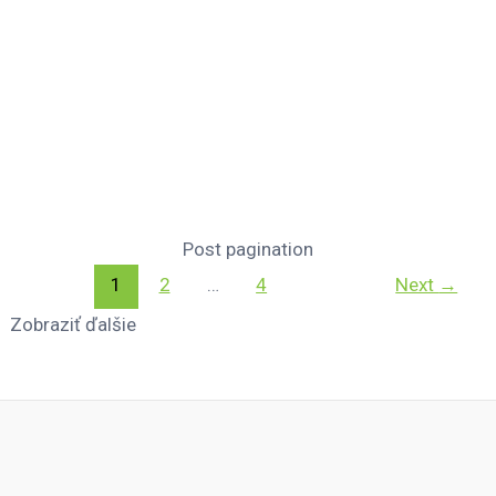
organizácii European Environmental Bureau
(EEB). Počas jej práce v EEB sa stretávala s
predstaviteľmi rôznych európskych inštitúcií a
Bruselské zápisky alebo prečo je dôležité
zaujímať sa o dianie v Európskej únii?
Čítať
viac »
Post pagination
1
2
…
4
Next
→
Zobraziť ďalšie