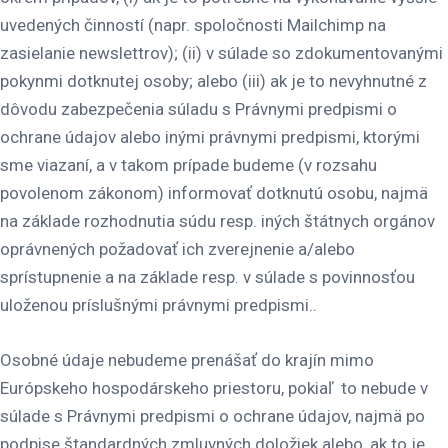
uvedených činností (napr. spoločnosti
Mailchimp na
zasielanie newslettrov); (ii) v súlade so zdokumentovanými
pokynmi dotknutej osoby; alebo (iii) ak je to nevyhnutné z
dôvodu zabezpečenia súladu s Právnymi predpismi o
ochrane údajov alebo inými právnymi predpismi, ktorými
sme viazaní, a v takom prípade budeme (v rozsahu
povolenom zákonom) informovať dotknutú osobu, najmä
na základe rozhodnutia súdu resp. iných štátnych orgánov
oprávnených požadovať ich zverejnenie a/alebo
sprístupnenie a na základe resp. v súlade s povinnosťou
uloženou príslušnými právnymi predpismi..
Osobné údaje nebudeme prenášať do krajín mimo
Európskeho hospodárskeho priestoru, pokiaľ to nebude v
súlade s Právnymi predpismi o ochrane údajov, najmä po
podpise štandardných zmluvných doložiek alebo, ak to je