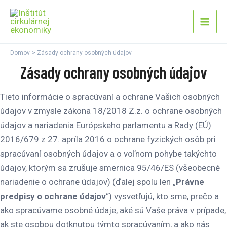
Preskočiť
Mai
na
Men
obsah
Domov
Zásady ochrany osobných údajov
Zásady ochrany osobných údajov
Tieto informácie o spracúvaní a ochrane Vašich osobných
údajov v zmysle zákona 18/2018 Z.z. o ochrane osobných
údajov a nariadenia Európskeho parlamentu a Rady (EÚ)
2016/679 z 27. apríla 2016 o ochrane fyzických osôb pri
spracúvaní osobných údajov a o voľnom pohybe takýchto
údajov, ktorým sa zrušuje smernica 95/46/ES (všeobecné
nariadenie o ochrane údajov) (ďalej spolu len „
Právne
predpisy o ochrane údajov
“) vysvetľujú, kto sme, prečo a
ako spracúvame osobné údaje, aké sú Vaše práva v prípade,
ak ste osobou dotknutou týmto spracúvaním, a ako nás