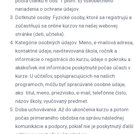
podľa článku 6 ods. 1 písm. b) všeobecného
nariadenia o ochrane údajov.
Dotknuté osoby
: Fyzické osoby, ktoré sa registrujú a
zúčastňujú sa online kurzov na našej webovej
stránke (deti, učitelia).
Kategórie osobných údajov
: Meno, e-mailová adresa,
kontaktné údaje, navštevovaná škola, ročník a
informácie o registrácii do kurzu, údaje o pokroku a
akékoľvek iné informácie poskytnuté počas účasti v
kurze. U učiteľov, spolupracujúcich na našich
programoch, môžu byť spracúvané osobné údaje,
ako: titul, meno, priezvisko, e-mail, telefónne číslo,
názov školy, vyučovaný predmet.
Doba uchovávania
: Až do ukončenia kurzu a potom
počas primeraného obdobia na správu následnej
komunikácie a podpory, pokiaľ nie je poskytnutý ďalší