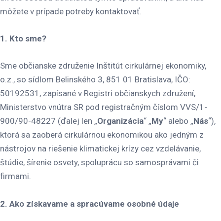
môžete v prípade potreby kontaktovať.
1. Kto sme?
Sme občianske združenie Inštitút cirkulárnej ekonomiky,
o.z., so sídlom Belinského 3, 851 01 Bratislava, IČO:
50192531, zapísané v Registri občianskych združení,
Ministerstvo vnútra SR pod registračným číslom VVS/1-
900/90-48227 (ďalej len „
Organizácia
“ „
My
“ alebo „
Nás
“),
ktorá sa zaoberá cirkulárnou ekonomikou ako jedným z
nástrojov na riešenie klimatickej krízy cez vzdelávanie,
štúdie, šírenie osvety, spoluprácu so samosprávami či
firmami.
2. Ako získavame a spracúvame osobné údaje