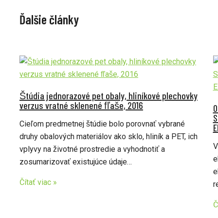
Ďalšie články
Štúdia jednorazové pet obaly, hliníkové plechovky
verzus vratné sklenené fľaše, 2016
O
S
Cieľom predmetnej štúdie bolo porovnať vybrané
E
druhy obalových materiálov ako sklo, hliník a PET, ich
V
vplyvy na životné prostredie a vyhodnotiť a
e
zosumarizovať existujúce údaje…
e
Čítať viac »
r
Č