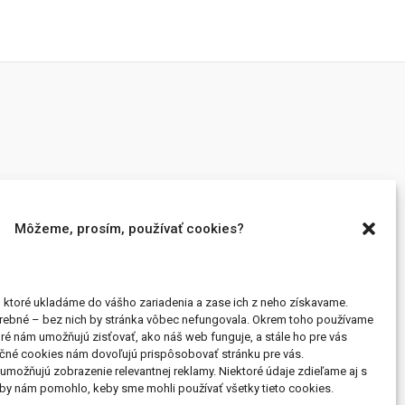
Môžeme, prosím, používať cookies?
, ktoré ukladáme do vášho zariadenia a zase ich z neho získavame.
trebné – bez nich by stránka vôbec nefungovala. Okrem toho používame
oré nám umožňujú zisťovať, ako náš web funguje, a stále ho pre vás
ačné cookies nám dovoľujú prispôsobovať stránku pre vás.
možňujú zobrazenie relevantnej reklamy. Niektoré údaje zdieľame aj s
i by nám pomohlo, keby sme mohli používať všetky tieto cookies.