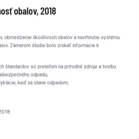
osť obalov, 2018
ov, obmedzenie škodlivosti obalov a navrhnutie systému
lov. Zámerom štúdie bolo získať informácie k
ých štandardov so zreteľom na prírodné zdroje a tvorbu
 nebezpečného odpadu;
cyklácie, keď sa stane odpadom;
 2018