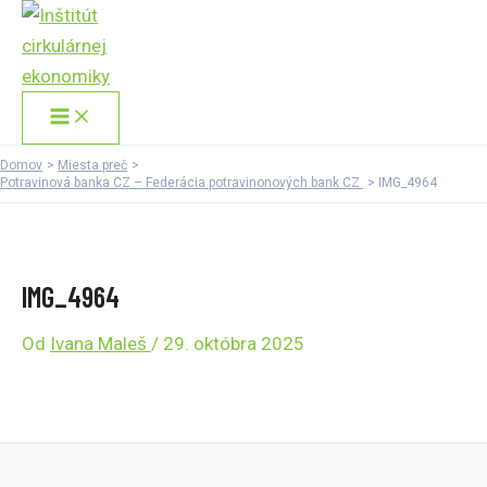
Main
Preskočiť
Menu
na
obsah
Domov
Miesta preč
Potravinová banka CZ – Federácia potravinonových bank CZ
IMG_4964
IMG_4964
Od
Ivana Maleš
/
29. októbra 2025