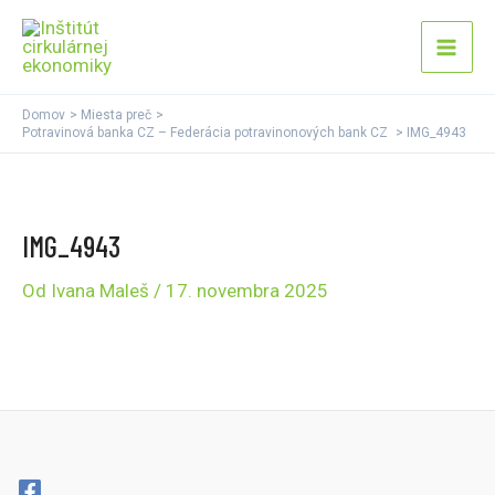
Preskočiť
Mai
na
Men
obsah
Domov
Miesta preč
Potravinová banka CZ – Federácia potravinonových bank CZ
IMG_4943
IMG_4943
Od
Ivana Maleš
/
17. novembra 2025