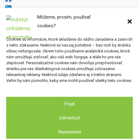
Cirkulárne mapy
Môžeme, prosím, používať
Miesta preč
cookies?
Súbory cookies
Cookies sú informácie, ktoré ukladáme do vášho zariadenia a zase ich
Zásady ochrany osobných údajov
z neho získavame. Niektoré sú naozaj potrebné – bez nich by stránka
vôbec nefungovala. Okrem toho používame analytické cookies, ktoré
Kde nás nájdete
nám umožňujú zisťovať, ako náš web funguje, a stále ho pre vás
zlepšovať. Personalizačné cookies nám dovoľujú prispôsobovať
stránku pre vás. Marketingové cookies umožňujú zobrazenie
Inštitút cirkulárnej ekonomiky, o.z.
relevantnej reklamy. Niektoré údaje zdieľame aj s tretími stranami.
Nová Cvernovka
Veľmi by nám pomohlo, keby sme mohli používať všetky tieto cookies.
Račianska 78, 831 02 Bratislava
Prijať
Odmietnuť
2026 © Inštitút cirkulárnej ekonomiky
Nastavenia