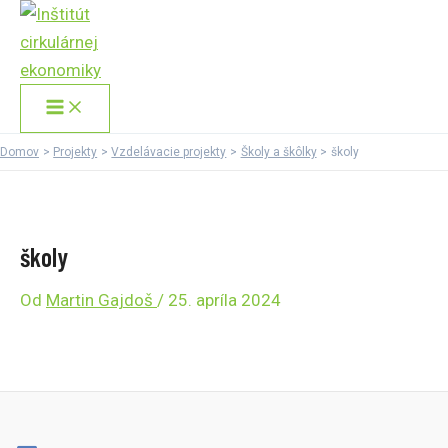
Main
Preskočiť
Menu
na
obsah
Domov
Projekty
Vzdelávacie projekty
Školy a škôlky
školy
školy
Od
Martin Gajdoš
/
25. apríla 2024