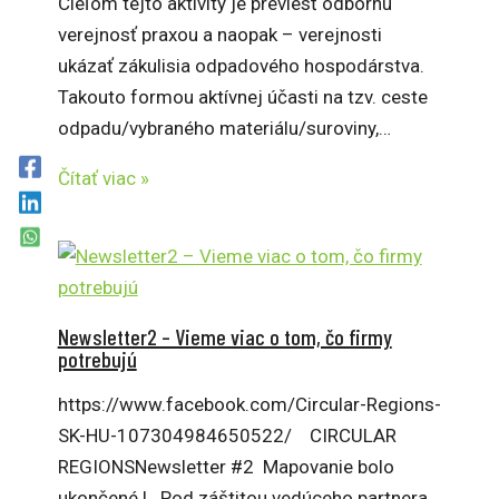
Cieľom tejto aktivity je previesť odbornú
verejnosť praxou a naopak – verejnosti
ukázať zákulisia odpadového hospodárstva.
Takouto formou aktívnej účasti na tzv. ceste
odpadu/vybraného materiálu/suroviny,…
Čítať viac »
Newsletter2 – Vieme viac o tom, čo firmy
potrebujú
https://www.facebook.com/Circular-Regions-
SK-HU-107304984650522/ CIRCULAR
REGIONSNewsletter #2 Mapovanie bolo
ukončené ! Pod záštitou vedúceho partnera