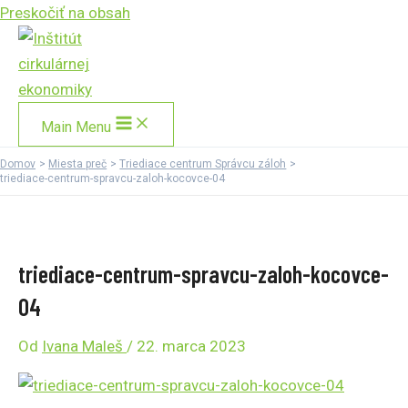
Preskočiť na obsah
Main Menu
Domov
Miesta preč
Triediace centrum Správcu záloh
triediace-centrum-spravcu-zaloh-kocovce-04
triediace-centrum-spravcu-zaloh-kocovce-
04
Od
Ivana Maleš
/
22. marca 2023