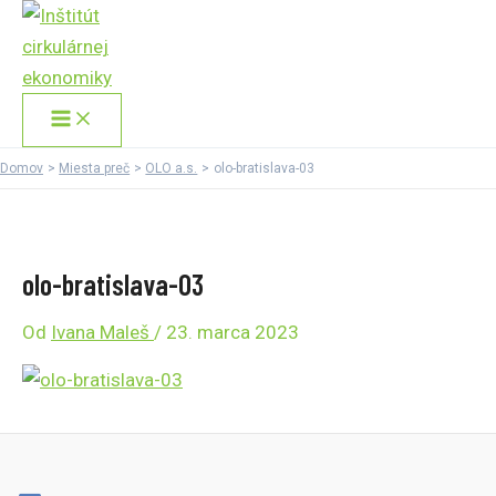
Main
Preskočiť
Menu
na
obsah
Domov
Miesta preč
OLO a.s.
olo-bratislava-03
olo-bratislava-03
Od
Ivana Maleš
/
23. marca 2023