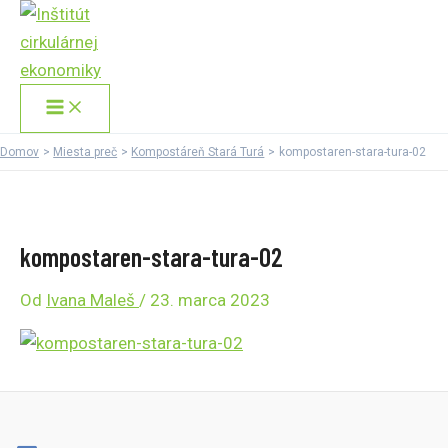
Main
Preskočiť
Menu
na
obsah
Domov
Miesta preč
Kompostáreň Stará Turá
kompostaren-stara-tura-02
kompostaren-stara-tura-02
Od
Ivana Maleš
/
23. marca 2023