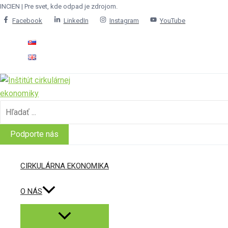
Menu
Menu
Menu
Preskočiť
INCIEN | Pre svet, kde odpad je zdrojom.
Toggle
Toggle
Toggle
na
Facebook
LinkedIn
Instagram
YouTube
obsah
Search
for:
Podporte nás
CIRKULÁRNA EKONOMIKA
O NÁS