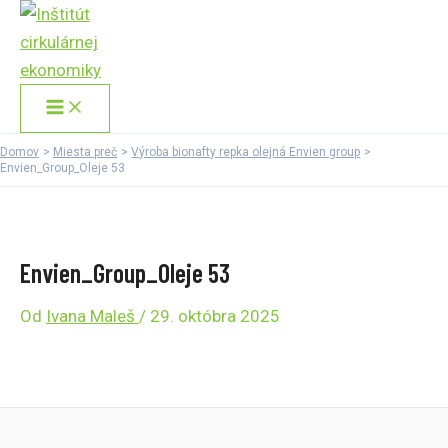
Main
Preskočiť
Menu
na
obsah
Domov
Miesta preč
Výroba bionafty repka olejná Envien group
Envien_Group_Oleje 53
Envien_Group_Oleje 53
Od
Ivana Maleš
/
29. októbra 2025