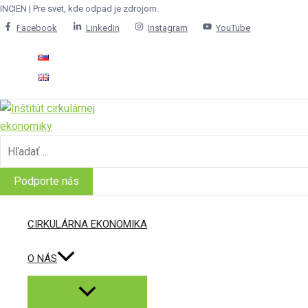
Menu
Menu
Menu
Preskočiť
INCIEN | Pre svet, kde odpad je zdrojom.
Toggle
Toggle
Toggle
na
Facebook
LinkedIn
Instagram
YouTube
obsah
Search
for:
Podporte nás
CIRKULÁRNA EKONOMIKA
O NÁS