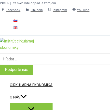
Menu
Menu
Menu
Preskočiť
INCIEN | Pre svet, kde odpad je zdrojom.
Toggle
Toggle
Toggle
na
Facebook
LinkedIn
Instagram
YouTube
obsah
Search
for:
Podporte nás
CIRKULÁRNA EKONOMIKA
O NÁS