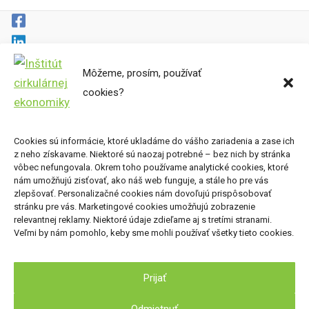
Môžeme, prosím, používať
cookies?
Cirkulárne mapy
Miesta preč
Súbory cookies
Cookies sú informácie, ktoré ukladáme do vášho zariadenia a zase ich
Zásady ochrany osobných údajov
z neho získavame. Niektoré sú naozaj potrebné – bez nich by stránka
vôbec nefungovala. Okrem toho používame analytické cookies, ktoré
nám umožňujú zisťovať, ako náš web funguje, a stále ho pre vás
Kde nás nájdete
zlepšovať. Personalizačné cookies nám dovoľujú prispôsobovať
stránku pre vás. Marketingové cookies umožňujú zobrazenie
Inštitút cirkulárnej ekonomiky, o.z.
relevantnej reklamy. Niektoré údaje zdieľame aj s tretími stranami.
Veľmi by nám pomohlo, keby sme mohli používať všetky tieto cookies.
Nová Cvernovka
Račianska 78, 831 02 Bratislava
Prijať
Odmietnuť