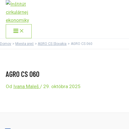
Main
Preskočiť
Menu
na
obsah
Domov
Miesta preč
AGRO CS Slovakia
AGRO CS 060
AGRO CS 060
Od
Ivana Maleš
/
29. októbra 2025