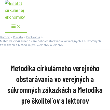
Main
Preskočiť
Menu
na
obsah
Domov
Osveta
Publikácie
Metodika cirkulárneho verejného obstarávania vo verejných a súkromných
zákazkách a Metodika pre školiteľov a lektorov
Metodika cirkulárneho verejného
obstarávania vo verejných a
súkromných zákazkách a Metodika
pre školiteľov a lektorov