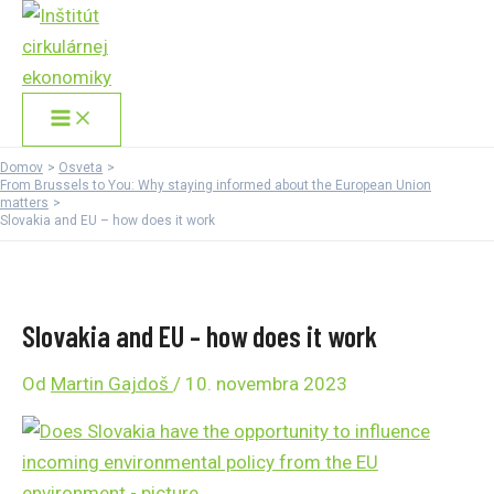
Main
Preskočiť
Menu
na
obsah
Domov
Osveta
From Brussels to You: Why staying informed about the European Union
matters
Slovakia and EU – how does it work
Slovakia and EU – how does it work
Od
Martin Gajdoš
/
10. novembra 2023