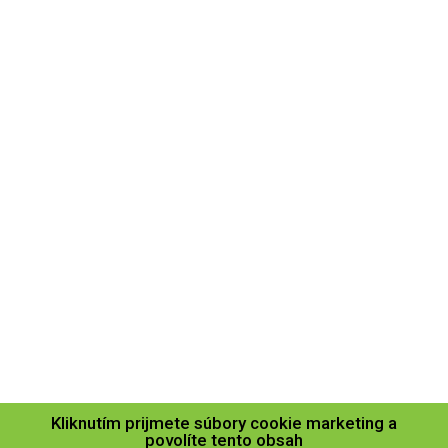
Kliknutím prijmete súbory cookie marketing a
povolíte tento obsah