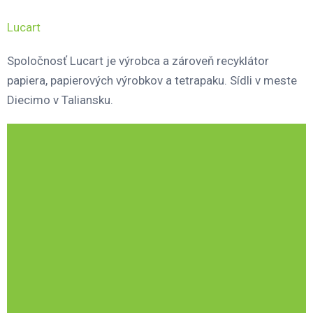
Lucart
Spoločnosť Lucart je výrobca a zároveň recyklátor
papiera, papierových výrobkov a tetrapaku. Sídli v meste
Diecimo v Taliansku.
https://www.lucartgroup.com/en/the-group/our-history/
Spoločnosť Lucart
je výrobca a zároveň recyklátor
papiera, papierových výrobkov. V roku 2010 bol v meste
Diecimo postavený nový závod – jediný svojho druhu v
Taliansku – na výrobu 100 % ekologického papiera, ktorý
sa získava z celulózových vlákien z nápojových kartónov
Tetra Pak®.
Ekologická surovina, z ktorej sa tieto nové výrobky