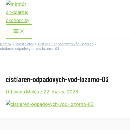
Main
Preskočiť
Menu
na
obsah
Domov
Miesta preč
Čistiareň odpadových vôd Lozorno
cistiaren-odpadovych-vod-lozorno-03
cistiaren-odpadovych-vod-lozorno-03
Od
Ivana Maleš
/
22. marca 2023