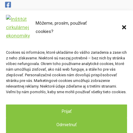
Môžeme, prosím, používať
Cirkulárne mapy
cookies?
Miesta preč
Súbory cookies
Zásady ochrany osobných údajov
Cookies sú informácie, ktoré ukladáme do vášho zariadenia a zase ich
z neho získavame. Niektoré sú naozaj potrebné – bez nich by stránka
Kde nás nájdete
vôbec nefungovala. Okrem toho používame analytické cookies, ktoré
nám umožňujú zisťovať, ako náš web funguje, a stále ho pre vás
zlepšovať. Personalizačné cookies nám dovoľujú prispôsobovať
Inštitút cirkulárnej ekonomiky, o.z.
stránku pre vás. Marketingové cookies umožňujú zobrazenie
Nová Cvernovka
relevantnej reklamy. Niektoré údaje zdieľame aj s tretími stranami.
Veľmi by nám pomohlo, keby sme mohli používať všetky tieto cookies.
Račianska 78, 831 02 Bratislava
Prijať
Odmietnuť
2026 © Inštitút cirkulárnej ekonomiky