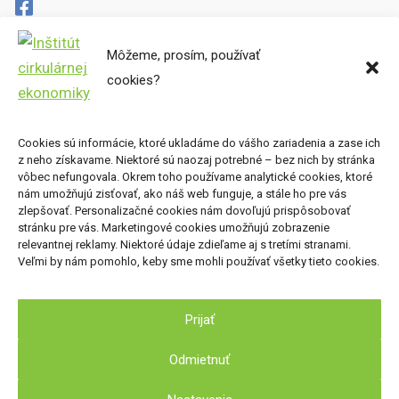
Môžeme, prosím, používať
Cirkulárne mapy
cookies?
Miesta preč
Súbory cookies
Zásady ochrany osobných údajov
Cookies sú informácie, ktoré ukladáme do vášho zariadenia a zase ich
z neho získavame. Niektoré sú naozaj potrebné – bez nich by stránka
Kde nás nájdete
vôbec nefungovala. Okrem toho používame analytické cookies, ktoré
nám umožňujú zisťovať, ako náš web funguje, a stále ho pre vás
zlepšovať. Personalizačné cookies nám dovoľujú prispôsobovať
Inštitút cirkulárnej ekonomiky, o.z.
stránku pre vás. Marketingové cookies umožňujú zobrazenie
Nová Cvernovka
relevantnej reklamy. Niektoré údaje zdieľame aj s tretími stranami.
Veľmi by nám pomohlo, keby sme mohli používať všetky tieto cookies.
Račianska 78, 831 02 Bratislava
Prijať
Odmietnuť
2026 © Inštitút cirkulárnej ekonomiky