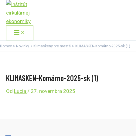
Main
Preskočiť
Menu
na
obsah
Domov
Novinky
Klimaskeny pre mestá
KLIMASKEN-Komárno-2025-sk (1)
KLIMASKEN-Komárno-2025-sk (1)
Od
Lucia
/
27. novembra 2025