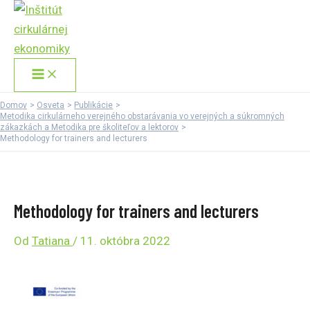
Main
Preskočiť
Menu
na
obsah
Domov
Osveta
Publikácie
Metodika cirkulárneho verejného obstarávania vo verejných a súkromných
zákazkách a Metodika pre školiteľov a lektorov
Methodology for trainers and lecturers
Methodology for trainers and lecturers
Od
Tatiana
/
11. októbra 2022