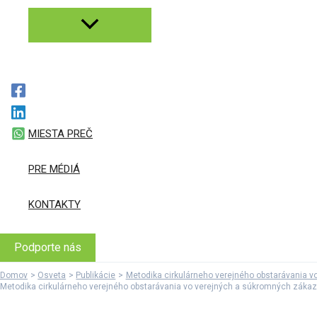
MIESTA PREČ
PRE MÉDIÁ
KONTAKTY
Podporte nás
Domov
Osveta
Publikácie
Metodika cirkulárneho verejného obstarávania vo
Metodika cirkulárneho verejného obstarávania vo verejných a súkromných záka