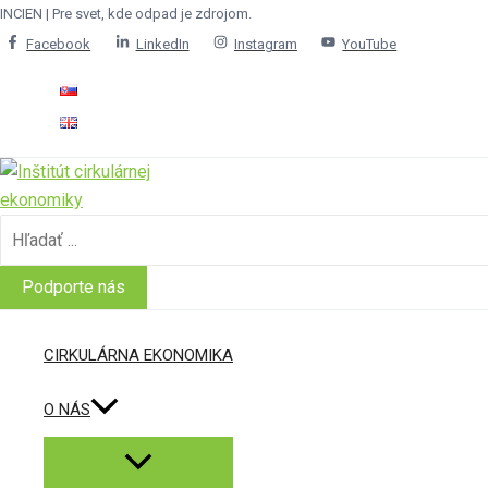
Menu
Menu
Menu
Preskočiť
INCIEN | Pre svet, kde odpad je zdrojom.
Toggle
Toggle
Toggle
na
Facebook
LinkedIn
Instagram
YouTube
obsah
Search
for:
Podporte nás
CIRKULÁRNA EKONOMIKA
O NÁS