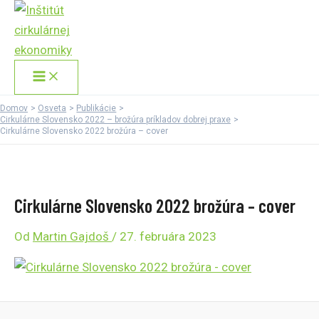
Main
Preskočiť
Menu
na
obsah
Domov
Osveta
Publikácie
Cirkulárne Slovensko 2022 – brožúra príkladov dobrej praxe
Cirkulárne Slovensko 2022 brožúra – cover
Cirkulárne Slovensko 2022 brožúra – cover
Od
Martin Gajdoš
/
27. februára 2023