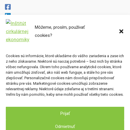
Môžeme, prosím, používať
Cirkulárne mapy
cookies?
Miesta preč
Súbory cookies
Zásady ochrany osobných údajov
Cookies sú informácie, ktoré ukladáme do vášho zariadenia a zase ich
z neho získavame. Niektoré sú naozaj potrebné – bez nich by stránka
Kde nás nájdete
vôbec nefungovala. Okrem toho používame analytické cookies, ktoré
nám umožňujú zisťovať, ako náš web funguje, a stále ho pre vás
zlepšovať. Personalizačné cookies nám dovoľujú prispôsobovať
Inštitút cirkulárnej ekonomiky, o.z.
stránku pre vás. Marketingové cookies umožňujú zobrazenie
Nová Cvernovka
relevantnej reklamy. Niektoré údaje zdieľame aj s tretími stranami.
Veľmi by nám pomohlo, keby sme mohli používať všetky tieto cookies.
Račianska 78, 831 02 Bratislava
Prijať
Odmietnuť