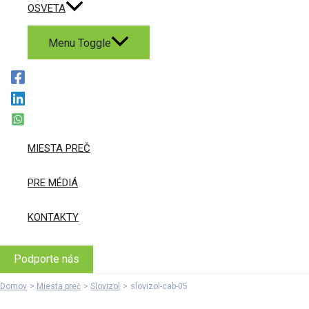
OSVETA
Menu Toggle
MIESTA PREČ
PRE MÉDIÁ
KONTAKTY
Podporte nás
Domov
Miesta preč
Slovizol
slovizol-cab-05