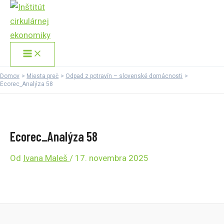
Main
Preskočiť
Menu
na
obsah
Domov
Miesta preč
Odpad z potravín – slovenské domácnosti
Ecorec_Analýza 58
Ecorec_Analýza 58
Od
Ivana Maleš
/
17. novembra 2025