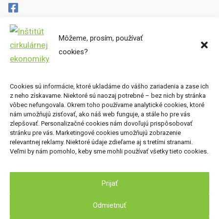
Môžeme, prosím, používať
Cirkulárne mapy
cookies?
Miesta preč
Súbory cookies
Zásady ochrany osobných údajov
Cookies sú informácie, ktoré ukladáme do vášho zariadenia a zase ich
z neho získavame. Niektoré sú naozaj potrebné – bez nich by stránka
Kde nás nájdete
vôbec nefungovala. Okrem toho používame analytické cookies, ktoré
nám umožňujú zisťovať, ako náš web funguje, a stále ho pre vás
zlepšovať. Personalizačné cookies nám dovoľujú prispôsobovať
Inštitút cirkulárnej ekonomiky, o.z.
stránku pre vás. Marketingové cookies umožňujú zobrazenie
Nová Cvernovka
relevantnej reklamy. Niektoré údaje zdieľame aj s tretími stranami.
Veľmi by nám pomohlo, keby sme mohli používať všetky tieto cookies.
Račianska 78, 831 02 Bratislava
Prijať
Odmietnuť
2026 © Inštitút cirkulárnej ekonomiky