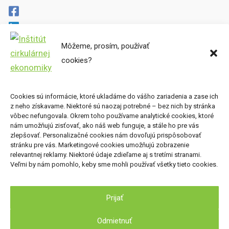
Môžeme, prosím, používať
cookies?
Cirkulárne mapy
Miesta preč
Súbory cookies
Cookies sú informácie, ktoré ukladáme do vášho zariadenia a zase ich
Zásady ochrany osobných údajov
z neho získavame. Niektoré sú naozaj potrebné – bez nich by stránka
vôbec nefungovala. Okrem toho používame analytické cookies, ktoré
nám umožňujú zisťovať, ako náš web funguje, a stále ho pre vás
Kde nás nájdete
zlepšovať. Personalizačné cookies nám dovoľujú prispôsobovať
stránku pre vás. Marketingové cookies umožňujú zobrazenie
Inštitút cirkulárnej ekonomiky, o.z.
relevantnej reklamy. Niektoré údaje zdieľame aj s tretími stranami.
Veľmi by nám pomohlo, keby sme mohli používať všetky tieto cookies.
Nová Cvernovka
Račianska 78, 831 02 Bratislava
Prijať
Odmietnuť